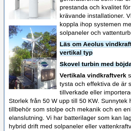
prestanda och kvalitet för
krävande installationer. V
koppla ihop systemen med
solpaneler och vattent
Läs
om Aeolus vindkraft
vertikal
typ
Skovel turbin med böjda
Vertikala vindkraftverk
tysta och effektiva de är
tillverkade eller importer
Storlek från 50 W upp till 50 KW. Sunnytek 
tillbehör som stolpe och mekanik och en en
elanslutning. Vi har batterilager som kan la
hybrid drift med solpaneler eller vattenkraft