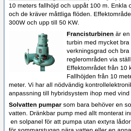
10 meters fallhöjd och uppåt 100 m. Enkla o
och de kräver måttliga flöden. Effektområde
300W och upp till 50 KW.
Francisturbinen
är en
turbin med mycket bra
verkningsgrad och bra
reglerområden via ställ
Effektområdet från 10 
Fallhöjden från 10 mete
meter. Vi har all nödvändig kontrollelektron
anpassning till hybridsystem ihop med vind 
Solvatten pumpar
som bara behöver en sol
vatten. Dränkbar pump med allt monterat i
en solpanel för att pumpa utan extyra lådor
för sommarstugan nära vatten eller en anna