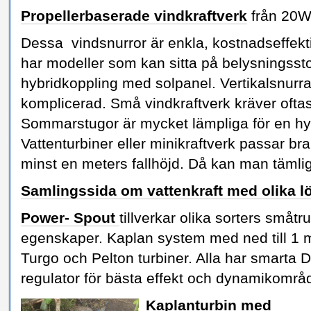
Propellerbaserade vindkraftverk
från 20W 
Dessa vindsnurror är enkla, kostnadseffekt
har modeller som kan sitta på belysningssto
hybridkoppling med solpanel. Vertikalsnurr
komplicerad. Små vindkraftverk kräver oftast
Sommarstugor är mycket lämpliga för en hybr
Vattenturbiner eller minikraftverk passar b
minst en meters fallhöjd. Då kan man tämlig
Samlingssida om vattenkraft
med olika l
Power- Spout
tillverkar olika sorters småt
egenskaper. Kaplan system med ned till 1 m
Turgo och Pelton turbiner. Alla har smarta
regulator för bästa effekt och dynamikområ
Kaplanturbin med