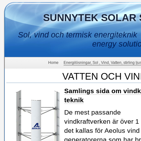
SUNNYTEK SOLAR 
Sol, vind och termisk energiteknik
energy soluti
Home
Energilösningar, Sol , Vind, Vatten, stirling lj
VATTEN OCH VI
Samlings sida om vindk
teknik
De mest passande
vindkraftverken är över 
det kallas för Aeolus vind
generatorerna som har b