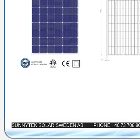
SUNNYTEK SOLAR SWEDEN AB: PHONE +46 73 708